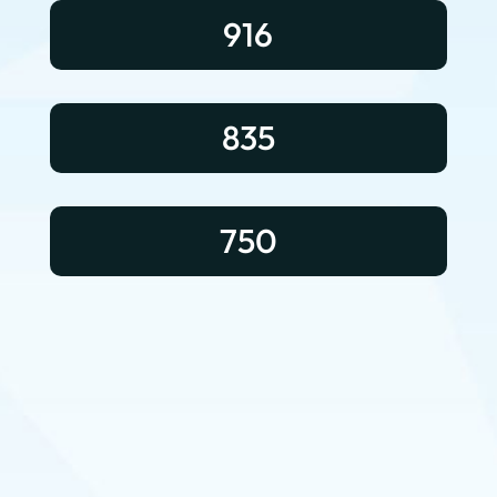
916
835
750