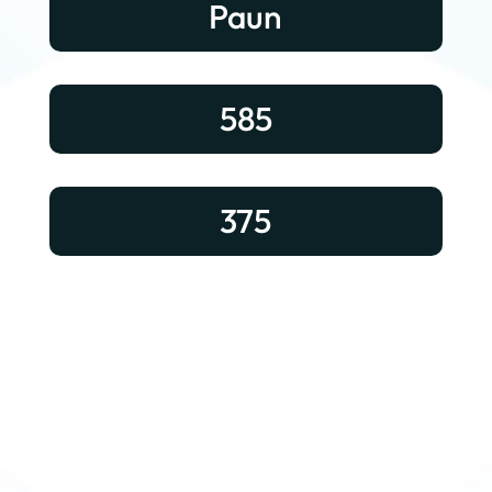
Paun
585
375